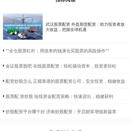
武汉股票配资 外盘期货配资：助力投资者放
大收益，把握全球机遇
​**全仓股票杠杆：用借来的钱满仓买股票的风险操作**
​金证股票股吧 在线股票配资：轻松撬动资本，投资更轻松
​配资炒股怎么 正规靠谱的股票配资公司，安全投资，稳健收益
​股票配 资炒股 短线资金配置策略：快速进出，稳健获利
​炒股配资平台哪个好 济南炒股配资：开启财富增值新篇章