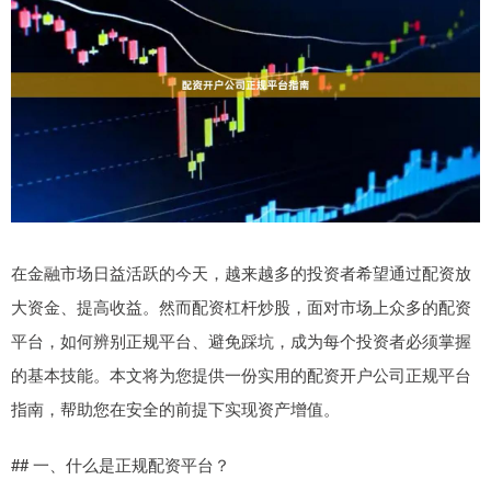
在金融市场日益活跃的今天，越来越多的投资者希望通过配资放
大资金、提高收益。然而配资杠杆炒股，面对市场上众多的配资
平台，如何辨别正规平台、避免踩坑，成为每个投资者必须掌握
的基本技能。本文将为您提供一份实用的配资开户公司正规平台
指南，帮助您在安全的前提下实现资产增值。
## 一、什么是正规配资平台？