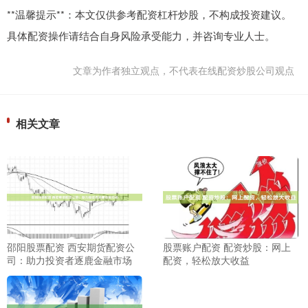
**温馨提示**：本文仅供参考配资杠杆炒股，不构成投资建议。
具体配资操作请结合自身风险承受能力，并咨询专业人士。
文章为作者独立观点，不代表在线配资炒股公司观点
相关文章
邵阳股票配资 西安期货配资公
股票账户配资 配资炒股：网上
司：助力投资者逐鹿金融市场
配资，轻松放大收益