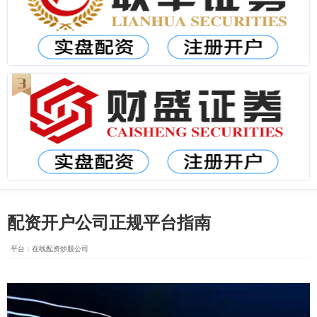
配资开户公司正规平台指南
平台：在线配资炒股公司