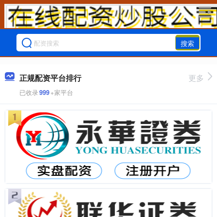
搜索
正规配资平台排行
更多
已收录
999
+家平台