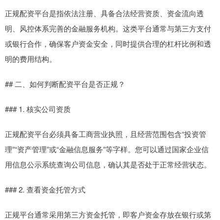
正规配资平台是指依法注册、具备合法经营资质、资金流向透
明、风控体系完善的金融服务机构。这类平台通常与第三方支付
或银行合作，确保客户资金安全，同时提供合理的杠杆比例和透
明的费用结构。
## 二、如何判断配资平台是否正规？
### 1. 核实公司资质
正规配资平台必须具备工商营业执照，且经营范围包含“投资管
理”“资产管理”或“金融信息服务”等字样。您可以通过国家企业信
用信息公示系统查询公司信息，确认其是否处于正常经营状态。
### 2. 查看资金托管方式
正规平台通常采用第三方资金托管，即客户资金存放在银行或第